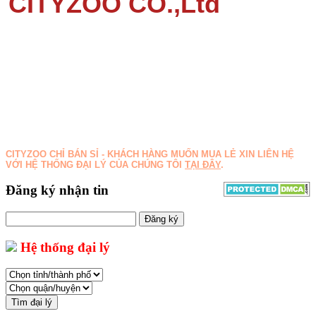
CITYZOO CO.,Ltd
Địa chỉ: 146D4 Nguyễn Văn Hưởng, P.Thảo Điền, TP
Thủ Đức, TP Hồ Chí Minh.
Điện thoại: 0834502000 - (028) 22108686 - (
028)
35125793
Email: sales@cityzoo.vn
Website: www.cityzoo.vn www.cityzoo.com.vn
Trang liên kết: www.banchomeo.com
www.thucungtv.com
CITYZOO CHỈ BÁN SỈ - KHÁCH HÀNG MUỐN MUA LẺ XIN LIÊN HỆ
VỚI HỆ THỐNG ĐẠI LÝ CỦA CHÚNG TÔI
TẠI ĐÂY
.
Đăng ký nhận tin
Đăng ký
Hệ thống đại lý
Tìm đại lý