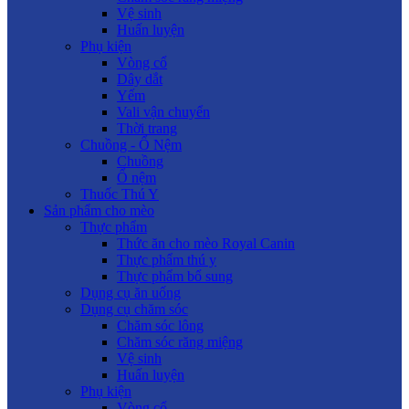
Vệ sinh
Huấn luyện
Phụ kiện
Vòng cổ
Dây dắt
Yếm
Vali vận chuyển
Thời trang
Chuồng - Ổ Nệm
Chuồng
Ổ nệm
Thuốc Thú Y
Sản phẩm cho mèo
Thực phẩm
Thức ăn cho mèo Royal Canin
Thực phẩm thú y
Thực phẩm bổ sung
Dụng cụ ăn uống
Dụng cụ chăm sóc
Chăm sóc lông
Chăm sóc răng miệng
Vệ sinh
Huấn luyện
Phụ kiện
Vòng cổ