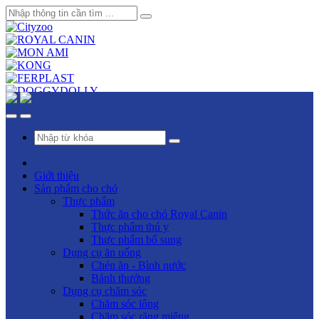
Giới thiệu
Sản phẩm cho chó
Thực phẩm
Thức ăn cho chó Royal Canin
Thực phẩm thú y
Thực phẩm bổ sung
Dụng cụ ăn uống
Chén ăn - Bình nước
Bánh thưởng
Dụng cụ chăm sóc
Chăm sóc lông
Chăm sóc răng miệng