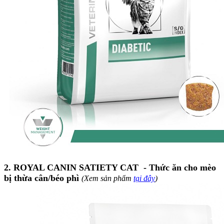
2. ROYAL CANIN SATIETY CAT - Thức ăn cho mèo
bị thừa cân/béo phì
(Xem sản phẩm
tại đây
)