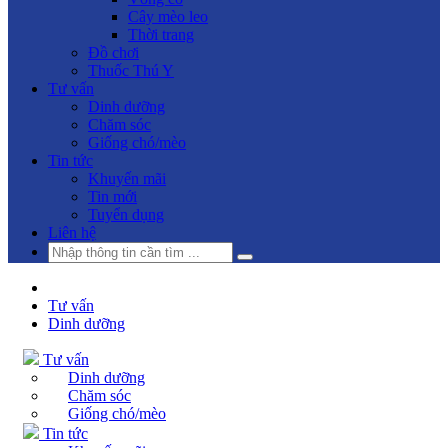
Cây mèo leo
Thời trang
Đồ chơi
Thuốc Thú Y
Tư vấn
Dinh dưỡng
Chăm sóc
Giống chó/mèo
Tin tức
Khuyến mãi
Tin mới
Tuyển dụng
Liên hệ
Tư vấn
Dinh dưỡng
Tư vấn
Dinh dưỡng
Chăm sóc
Giống chó/mèo
Tin tức