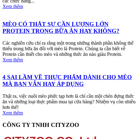
các chức năng...
Xem thêm
MÈO CÓ THẬT SỰ CẦN LƯỢNG LỚN
PROTEIN TRONG BỮA ĂN HAY KHÔNG?
Các nghiên cứu chỉ ra rằng một trong những thành phần không thể
thiếu trong bữa ăn đối với mèo là Protein. Chúng ta cần biết về
Protein cần thiết cho mèo và những thức ăn nào giàu Protein.
Xem thêm
4 SAI LẦM VỀ THỰC PHẨM DÀNH CHO MÈO
MÀ BẠN VẪN HAY ÁP DỤNG
Thật ra, việc nuôi mèo phức tạp hơn là chỉ cần một chén đựng thức
ăn và những loại thực phẩm mua tại cửa hàng? Nhiệm vụ còn nhiều
hơn thế!
Xem thêm
CÔNG TY TNHH CITYZOO