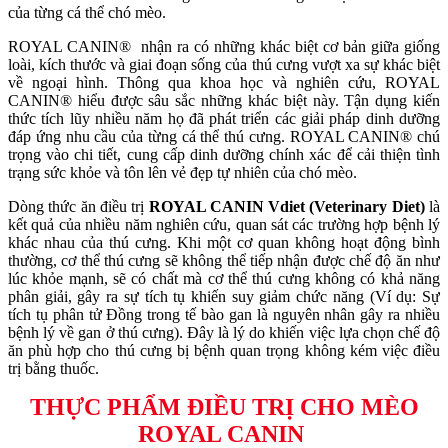
của từng cá thể chó mèo.
ROYAL CANIN® nhận ra có những khác biệt cơ bản giữa giống
loài, kích thước và giai đoạn sống của thú cưng vượt xa sự khác biệt
về ngoại hình. Thông qua khoa học và nghiên cứu, ROYAL
CANIN® hiểu được sâu sắc những khác biệt này. Tận dụng kiến
thức tích lũy nhiều năm họ đã phát triển các giải pháp dinh dưỡng
đáp ứng nhu cầu của từng cá thể thú cưng. ROYAL CANIN® chú
trọng vào chi tiết, cung cấp dinh dưỡng chính xác để cải thiện tình
trạng sức khỏe và tôn lên vẻ đẹp tự nhiên của chó mèo.
Dòng thức ăn điều trị
ROYAL CANIN Vdiet (Veterinary Diet)
là
kết quả của nhiều năm nghiên cứu, quan sát các trường hợp bệnh lý
khác nhau của thú cưng. Khi một cơ quan không hoạt động bình
thường, cơ thể thú cưng sẽ không thể tiếp nhận được chế độ ăn như
lúc khỏe mạnh, sẽ có chất mà cơ thể thú cưng không có khả năng
phân giải, gây ra sự tích tụ khiến suy giảm chức năng (Ví dụ: Sự
tích tụ phân tử Đồng trong tế bào gan là nguyên nhân gây ra nhiều
bệnh lý về gan ở thú cưng). Đây là lý do khiến việc lựa chọn chế độ
ăn phù hợp cho thú cưng bị bệnh quan trọng không kém việc điều
trị bằng thuốc.
THỰC PHẨM ĐIỀU TRỊ CHO MÈO
ROYAL CANIN