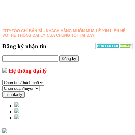
Email: sales@cityzoo.vn
Website: www.cityzoo.vn www.cityzoo.com.vn
Trang liên kết: www.banchomeo.com
www.thucungtv.com
CITYZOO CHỈ BÁN SỈ - KHÁCH HÀNG MUỐN MUA LẺ XIN LIÊN HỆ
VỚI HỆ THỐNG ĐẠI LÝ CỦA CHÚNG TÔI
TẠI ĐÂY
.
Đăng ký nhận tin
Đăng ký
Hệ thống đại lý
Tìm đại lý