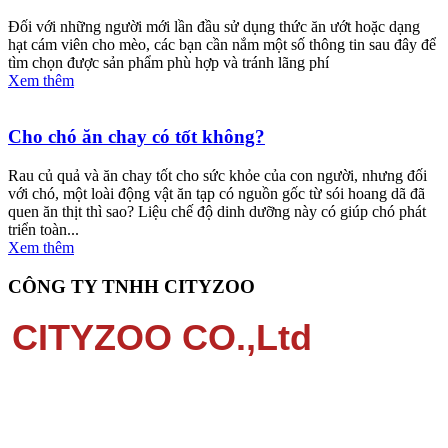
Đối với những người mới lần đầu sử dụng thức ăn ướt hoặc dạng
hạt cám viên cho mèo, các bạn cần nắm một số thông tin sau đây để
tìm chọn được sản phẩm phù hợp và tránh lãng phí
Xem thêm
Cho chó ăn chay có tốt không?
Rau củ quả và ăn chay tốt cho sức khỏe của con người, nhưng đối
với chó, một loài động vật ăn tạp có nguồn gốc từ sói hoang dã đã
quen ăn thịt thì sao? Liệu chế độ dinh dưỡng này có giúp chó phát
triển toàn...
Xem thêm
CÔNG TY TNHH CITYZOO
CITYZOO CO.,Ltd
Địa chỉ: 146D4 Nguyễn Văn Hưởng, P.Thảo Điền, TP
Thủ Đức, TP Hồ Chí Minh.
Điện thoại: 0834502000 - (028) 22108686 - (
028)
35125793