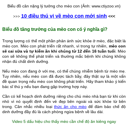
Biểu đồ cân nặng lý tưởng cho mèo con (Ảnh: www.ctiyzoo.vn)
10 điều thú vị về mèo con mới sinh
<<<
>>>
Biểu đồ tăng trưởng của mèo con có ý nghĩa gì?
Trọng lượng có thể một phần phản ánh sức khỏe ở mèo, đặc biệt là
mèo con. Mèo con phát triển rất nhanh, vì trong tự nhiên,
mèo con
sẽ cai sữa và tự kiếm ăn khi chúng từ 12 đến 16 tuần tuổi
. Mèo
con sẽ không thể phát triển và thường mắc bệnh khi chúng không
nhận đủ chất dinh dưỡng.
Nếu mèo con đang ở với mẹ, có thể chúng nhiễm bệnh từ mèo mẹ.
Tuy nhiên, nếu mèo con đã được tách bầy, đây thật sự là một vấn
đề quan trọng nếu mèo con không phát triển. Hãy tham khảo ý kiến
bác sĩ thú y nếu bạn đang gặp trường hợp này.
Cần có kế hoạch dinh dưỡng riêng cho chú mèo nhà bạn từ khi còn
nhỏ vì nó quyết định đến vẻ đẹp bên ngoài và sức khỏe từ bên
trong. Cân nhắc nhiều loại
thức ăn cho mèo
để đảm bảo chế độ
dinh dưỡng đầy đủ là cách phòng ngừa bệnh về lâu dài.
Video 5 dấu hiệu cho thấy mèo cần chế độ ăn kiêng ngay