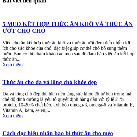
Bài viết liên quan
5 MẸO KẾT HỢP THỨC ĂN KHÔ VÀ THỨC ĂN
ƯỚT CHO CHÓ
Việc cho ăn kết hợp thức ăn khô và thức ăn ướt đem đến nhiều lợi
ích cho sức khỏe của chó, đặc biệt giúp cơ thể chó bổ sung thêm
nước.Bạn có thể tham khảo các mẹo sau để đảm bảo việc ăn kết hợp
thức ăn...
Xem thêm
Thức ăn cho da và lông chó khỏe đẹp
Da và lông chó đẹp thể hiện nền tảng sức khỏe tốt từ bên trong mà
chế độ dinh dưỡng là yếu tố quyết định hàng đầu với tỷ lệ 21%
protein, 10-20% chất béo, axit béo omega-3, omega-6 và Vitamin E,
Vitamin A, kẽm, selen,...
Xem thêm
Cách đọc hiểu nhãn bao bì thức ăn cho mèo