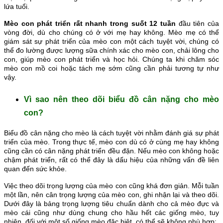
lứa tuổi.
Mèo con phát triển rất nhanh trong suốt 12 tuần
đầu tiên của
vòng đời, dù cho chúng có ở với mẹ hay không. Mèo mẹ có thể
giám sát sự phát triển của mèo con một cách tuyệt vời, chúng có
thể đo lường được lượng sữa chính xác cho mèo con, chải lông cho
con, giúp mèo con phát triển và học hỏi. Chúng ta khi chăm sóc
mèo con mồ coi hoặc tách mẹ sớm cũng cần phải tương tự như
vậy.
Vì sao nên theo dõi biểu đồ cân nặng cho mèo
con?
Biểu đồ cân nặng cho mèo là cách tuyệt vời nhằm đánh giá sự phát
triển của mèo. Trong thực tế, mèo con dù có ở cùng mẹ hay không
cũng cần có cân nặng phát triển đều đặn. Nếu mèo con không hoặc
chậm phát triển, rất có thể đây là dấu hiệu của những vấn đề liên
quan đến sức khỏe.
Việc theo dõi trọng lượng của mèo con cũng khá đơn giản. Mỗi tuần
một lần, nên cân trọng lượng của mèo con, ghi nhận lại và theo dõi.
Dưới đây là bảng trọng lượng tiêu chuẩn dành cho cả mèo đực và
mèo cái cũng như dùng chung cho hầu hết các giống mèo, tuy
nhiên, đối với một số giống mèo đặc biệt, có thể sẽ không phù hợp: