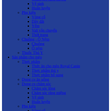
Vệ sinh
Huấn luyện
Phụ kiện
Vòng cổ
Dây dắt
Yếm
Vali vận chuyển
Thời trang
Chuồng - Ổ Nệm
Chuồng
Ổ nệm
Thuốc Thú Y
Sản phẩm cho mèo
Thực phẩm
Thức ăn cho mèo Royal Canin
Thực phẩm thú y
Thực phẩm bổ sung
Dụng cụ ăn uống
Dụng cụ chăm sóc
Chăm sóc lông
Chăm sóc răng miệng
Vệ sinh
Huấn luyện
Phụ kiện
Vòng cổ