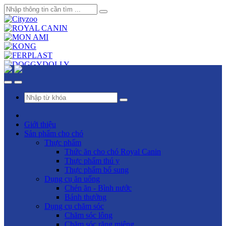
Giới thiệu
Sản phẩm cho chó
Thực phẩm
Thức ăn cho chó Royal Canin
Thực phẩm thú y
Thực phẩm bổ sung
Dụng cụ ăn uống
Chén ăn - Bình nước
Bánh thưởng
Dụng cụ chăm sóc
Chăm sóc lông
Chăm sóc răng miệng