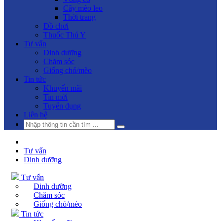
Cây mèo leo
Thời trang
Đồ chơi
Thuốc Thú Y
Tư vấn
Dinh dưỡng
Chăm sóc
Giống chó/mèo
Tin tức
Khuyến mãi
Tin mới
Tuyển dụng
Liên hệ
Tư vấn
Dinh dưỡng
Tư vấn
Dinh dưỡng
Chăm sóc
Giống chó/mèo
Tin tức